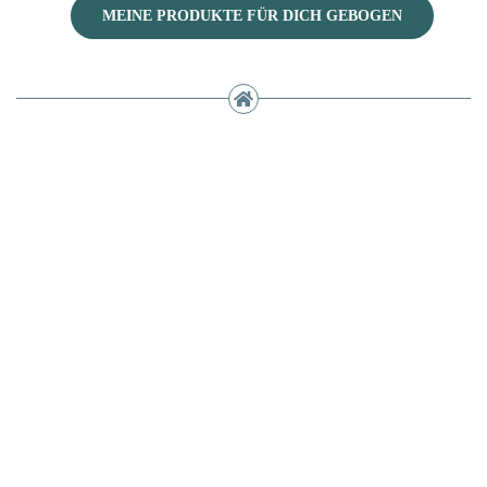
MEINE PRODUKTE FÜR DICH GEBOGEN
Jetzt Kontakt aufnehmen.
Gemeinsam gehen wir den Weg
von der Idee bis zur
Lösung!
kundendienst@arcum-nova.de