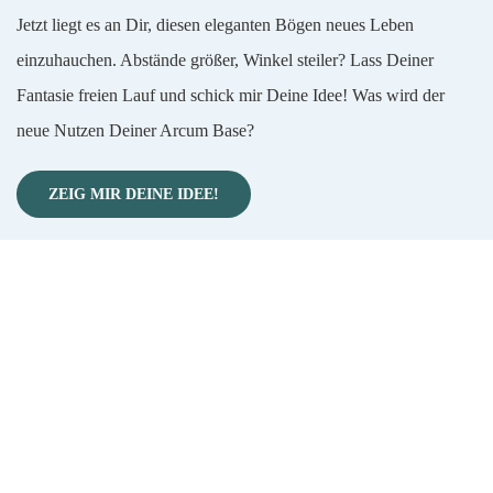
Jetzt liegt es an Dir, diesen eleganten Bögen neues Leben
einzuhauchen. Abstände größer, Winkel steiler? Lass Deiner
Fantasie freien Lauf und schick mir Deine Idee! Was wird der
neue Nutzen
Deiner
Arcum Base?
ZEIG MIR DEINE IDEE!
Jetzt Kontakt aufnehmen.
Gemeinsam gehen wir den Weg
von der Idee bis zur
Lösung!