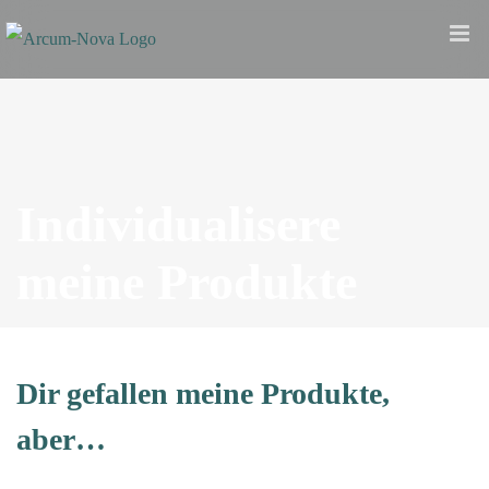
Zum
Inhalt
springen
Individualisere
meine Produkte
Dir gefallen meine Produkte,
aber…