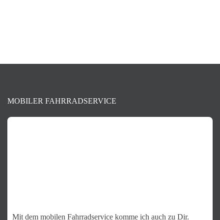
kundendienst@arcum-nova.de
+49 1590 183 2208
MOBILER FAHRRADSERVICE
Mit dem mobilen Fahrradservice komme ich auch zu Dir.