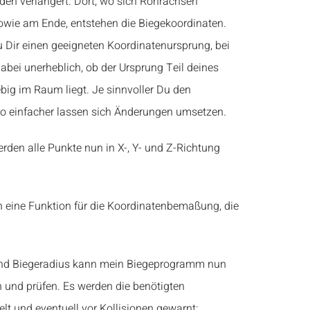
den verlängert. Dort, wo sich Rohrachsen
wie am Ende, entstehen die Biegekoordinaten.
 Dir einen geeigneten Koordinatenursprung, bei
t dabei unerheblich, ob der Ursprung Teil deines
ebig im Raum liegt. Je sinnvoller Du den
o einfacher lassen sich Änderungen umsetzen.
en alle Punkte nun in X-, Y- und Z-Richtung
eine Funktion für die Koordinatenbemaßung, die
nd Biegeradius kann mein Biegeprogramm nun
 und prüfen. Es werden die benötigten
elt und eventuell vor Kollisionen gewarnt: