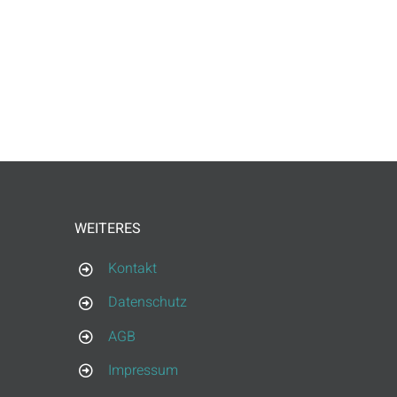
st@arcum-nova.de
3 2208
WEITERES
Kontakt
Datenschutz
AGB
Impressum