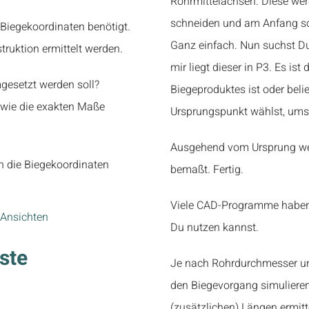
Rohrmittelachsen. Diese wer
schneiden und am Anfang so
iegekoordinaten benötigt.
Ganz einfach. Nun suchst Du
struktion ermittelt werden.
mir liegt dieser in P3. Es is
mgesetzt werden soll?
Biegeproduktes ist oder beli
, wie die exakten Maße
Ursprungspunkt wählst, ums
Ausgehend vom Ursprung werd
h die Biegekoordinaten
bemaßt. Fertig.
Viele CAD-Programme haben 
Du nutzen kannst.
rste
Je nach Rohrdurchmesser u
den Biegevorgang simulieren
(zusätzlichen) Längen ermitt