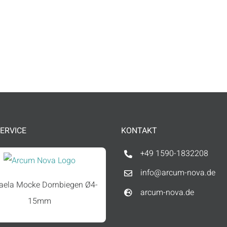
kundendien
+49 1590 18
ERVICE
KONTAKT
+49 1590-1832208
info@arcum-nova.de
aela Mocke Dornbiegen Ø4-
arcum-nova.de
15mm