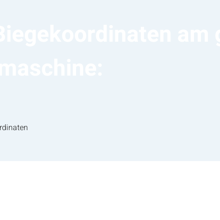
 Biegekoordinaten am
emaschine:
n.