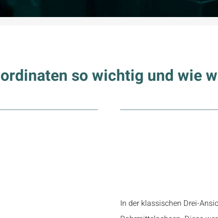
rdinaten so wichtig und wie we
zen für
Und so ge
ng
In der klassischen Drei-Ans